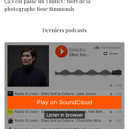
Ça s’est passé un 3 juillet : Mort de la
N
photographe Rose Simmonds
Derniers podcasts