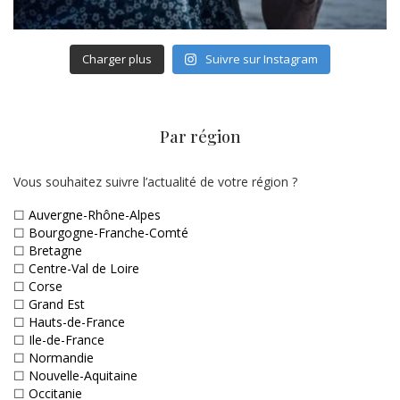
Charger plus
Suivre sur Instagram
Par région
Vous souhaitez suivre l’actualité de votre région ?
☐
Auvergne-Rhône-Alpes
☐
Bourgogne-Franche-Comté
☐
Bretagne
☐
Centre-Val de Loire
☐
Corse
☐
Grand Est
☐
Hauts-de-France
☐
Ile-de-France
☐
Normandie
☐
Nouvelle-Aquitaine
☐
Occitanie