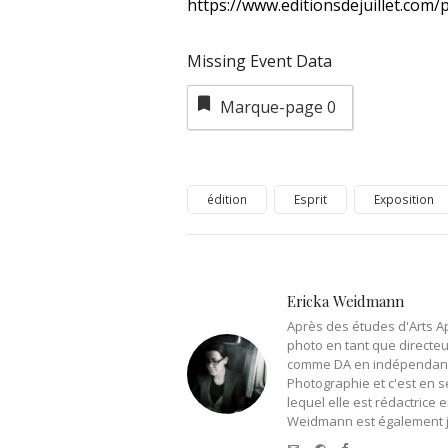
https://www.editionsdejuillet.com
Missing Event Data
Marque-page
0
édition
Esprit
Exposition
Ericka Weidmann
Après des études d'Arts Ap
photo en tant que directeur
comme DA en indépendant. E
Photographie et c'est en s
lequel elle est rédactrice
Weidmann est également jo
e-mail
Website
Facebook