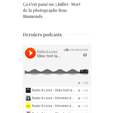
rd
Ça s’est passé un 3 juillet : Mort
Né un 2 juil
de la photographe Rose
Simmonds
Derniers podcasts