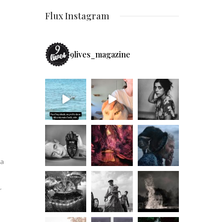
Flux Instagram
9lives_magazine
la
r