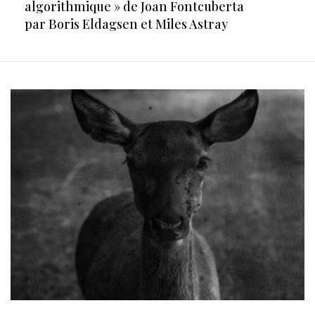
algorithmique » de Joan Fontcuberta
par Boris Eldagsen et Miles Astray