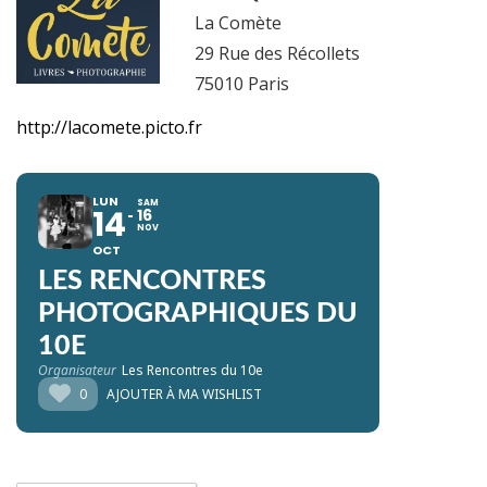
La Comète
29 Rue des Récollets
75010 Paris
http://lacomete.picto.fr
LUN
SAM
14
16
NOV
OCT
LES RENCONTRES
PHOTOGRAPHIQUES DU
10E
Organisateur
Les Rencontres du 10e
0
AJOUTER À MA WISHLIST