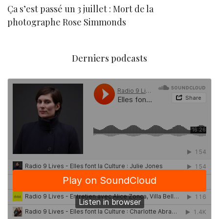
Ça s’est passé un 3 juillet : Mort de la
N
photographe Rose Simmonds
Derniers podcasts