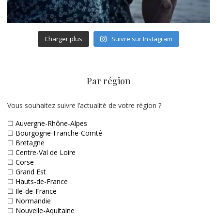
Charger plus
Suivre sur Instagram
Par région
Vous souhaitez suivre l’actualité de votre région ?
☐
Auvergne-Rhône-Alpes
☐
Bourgogne-Franche-Comté
☐
Bretagne
☐
Centre-Val de Loire
☐
Corse
☐
Grand Est
☐
Hauts-de-France
☐
Ile-de-France
☐
Normandie
☐
Nouvelle-Aquitaine