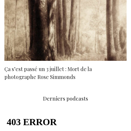
Ça s’est passé un 3 juillet : Mort de la
N
photographe Rose Simmonds
Derniers podcasts