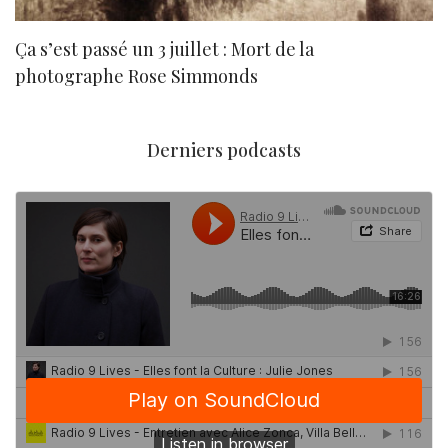
Ça s’est passé un 3 juillet : Mort de la
N
photographe Rose Simmonds
Derniers podcasts