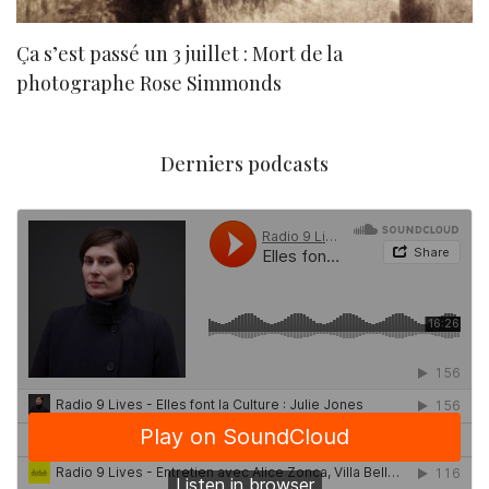
Ça s’est passé un 3 juillet : Mort de la
N
photographe Rose Simmonds
Derniers podcasts