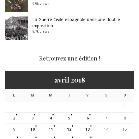
9.5k views
La Guerre Civile espagnole dans une double
exposition
8.7k views
Retrouvez une édition !
avril 2018
L
M
M
J
V
S
D
1
2
3
4
5
6
7
8
9
10
11
12
13
14
15