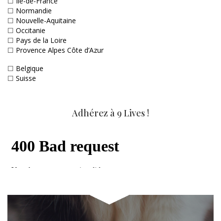
☐
Ile-de-France
☐
Normandie
☐
Nouvelle-Aquitaine
☐
Occitanie
☐
Pays de la Loire
☐
Provence Alpes Côte d’Azur
☐
Belgique
☐
Suisse
Adhérez à 9 Lives !