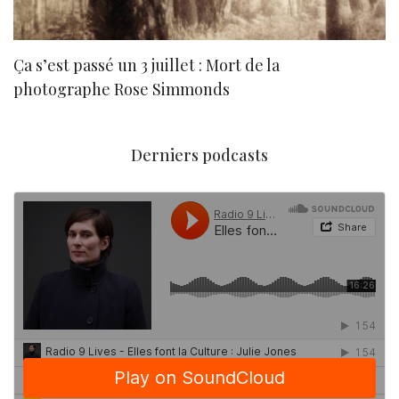
Ça s’est passé un 3 juillet : Mort de la
N
photographe Rose Simmonds
Derniers podcasts