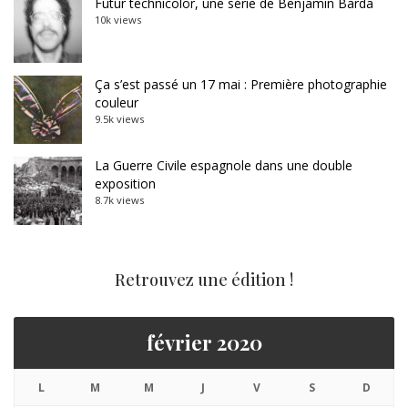
Futur technicolor, une série de Benjamin Barda
10k views
Ça s’est passé un 17 mai : Première photographie
couleur
9.5k views
La Guerre Civile espagnole dans une double
exposition
8.7k views
Retrouvez une édition !
février 2020
L
M
M
J
V
S
D