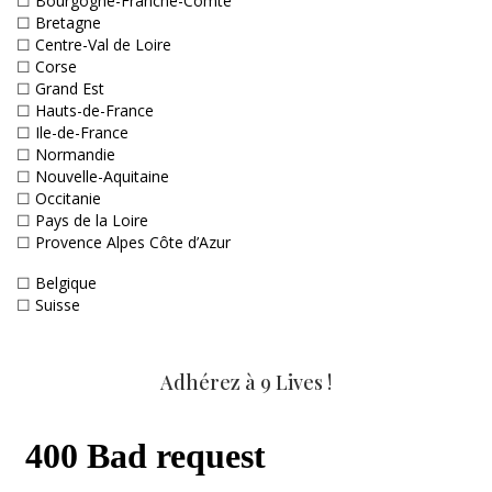
☐
Bourgogne-Franche-Comté
☐
Bretagne
☐
Centre-Val de Loire
☐
Corse
☐
Grand Est
☐
Hauts-de-France
☐
Ile-de-France
☐
Normandie
☐
Nouvelle-Aquitaine
☐
Occitanie
☐
Pays de la Loire
☐
Provence Alpes Côte d’Azur
☐
Belgique
☐
Suisse
Adhérez à 9 Lives !