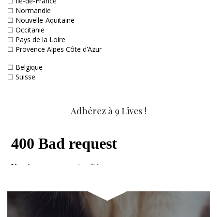
☐
Ile-de-France
☐
Normandie
☐
Nouvelle-Aquitaine
☐
Occitanie
☐
Pays de la Loire
☐
Provence Alpes Côte d’Azur
☐
Belgique
☐
Suisse
Adhérez à 9 Lives !