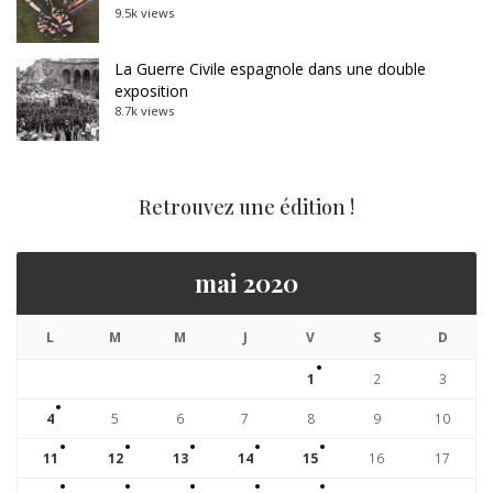
9.5k views
La Guerre Civile espagnole dans une double
exposition
8.7k views
Retrouvez une édition !
mai 2020
L
M
M
J
V
S
D
1
2
3
4
5
6
7
8
9
10
11
12
13
14
15
16
17