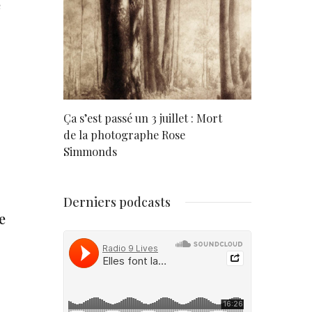
e
rd
Ça s’est passé un 3 juillet : Mort
Né un 2 juil
de la photographe Rose
Simmonds
Derniers podcasts
e