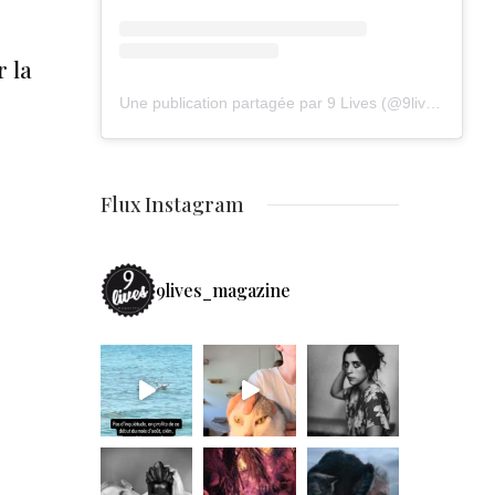
 la
Une publication partagée par 9 Lives (@9lives_magazine)
Flux Instagram
9lives_magazine