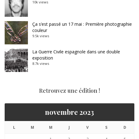
10k views
Ça s’est passé un 17 mai : Première photographie
couleur
9.5k views
La Guerre Civile espagnole dans une double
exposition
8.7k views
Retrouvez une édition !
novembre 2023
L
M
M
J
V
S
D