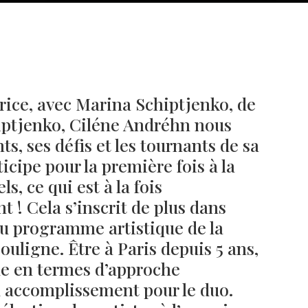
rice, avec Marina Schiptjenko, de
iptjenko, Ciléne Andréhn nous
, ses défis et les tournants de sa
ticipe pour la première fois à la
s, ce qui est à la fois
t ! Cela s’inscrit de plus dans
Né un 2 juillet : André Kertész
Né un 1er juillet : Léona
Misonne
du programme artistique de la
ouligne. Être à Paris depuis 5 ans,
ue en termes d’approche
d accomplissement pour le duo.