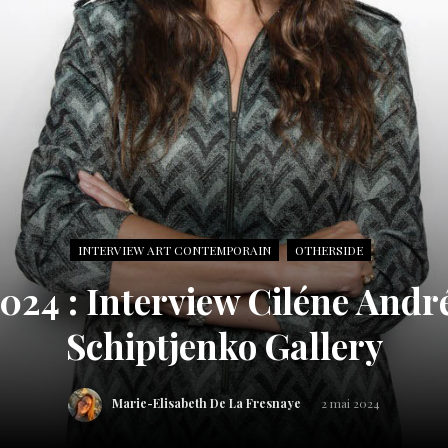
INTERVIEW ART CONTEMPORAIN
OTHERSIDE
2024 : Interview Ciléne And
Schiptjenko Gallery
Marie-Elisabeth De La Fresnaye
2 mai 2024