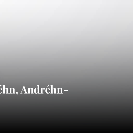
réhn, Andréhn-