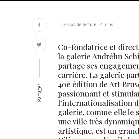
Co-fondatrice et direct
la galerie Andréhn Sch
partage ses engagements
carrière. La galerie par
40e édition de Art Brusel
Partager
passionnant et stimulan
l’internationalisation 
galerie, comme elle le s
une ville très dynamiq
artistique, est un gran