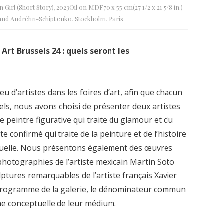
Girl (Short Story), 2023Oil on MDF70 x 55 cm(27 1/2 x 21 5/8 in.)
 and Andréhn-Schiptjenko, Stockholm, Paris
rt Brussels 24 : quels seront les
 d’artistes dans les foires d’art, afin que chacun
ssels, nous avons choisi de présenter deux artistes
 peintre figurative qui traite du glamour et du
te confirmé qui traite de la peinture et de l’histoire
ptuelle. Nous présentons également des œuvres
 photographies de l’artiste mexicain Martin Soto
lptures remarquables de l’artiste français Xavier
e programme de la galerie, le dénominateur commun
he conceptuelle de leur médium.