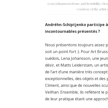
Lena Johansson Sense and Sensibility, Clean 
Courtesy of the artist
Andréhn-Schiptjenko participe à A
incontournables présentés ?
Nous présentons toujours assez peu
soit un point fort :). Pour Art Bru
suédois, Lena Johansson, une jeune
désir, et Matts Leiderstam, un artis
de l’art d’une manière très conce
exceptionnelles, des objets et des
Climent, ainsi que de nouvelles scu
Veilhan. Ensemble, ils reflètent l
de leur pratique étant une approc