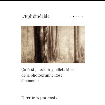
L'Ephéméride
rd
Ça s’est passé un 3 juillet : Mort
Né un 2 juil
de la photographe Rose
Simmonds
Derniers podcasts