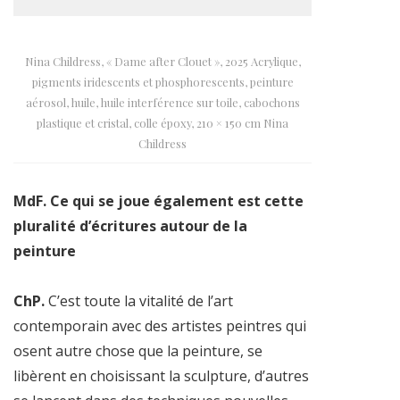
Nina Childress, « Dame after Clouet », 2025 Acrylique,
pigments iridescents et phosphorescents, peinture
aérosol, huile, huile interférence sur toile, cabochons
plastique et cristal, colle époxy, 210 × 150 cm Nina
Childress
MdF. Ce qui se joue également est cette
pluralité d’écritures autour de la
peinture
ChP.
C’est toute la vitalité de l’art
contemporain avec des artistes peintres qui
osent autre chose que la peinture, se
libèrent en choisissant la sculpture, d’autres