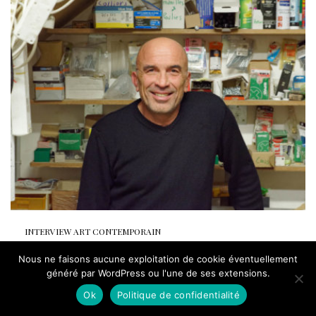
INTERVIEW ART CONTEMPORAIN
Brice Dellsperger au FRAC Occitanie
Nous ne faisons aucune exploitation de cookie éventuellement
Montpellier : rencontre Eric Mangion,
généré par WordPress ou l'une de ses extensions.
directeur
Ok
Politique de confidentialité