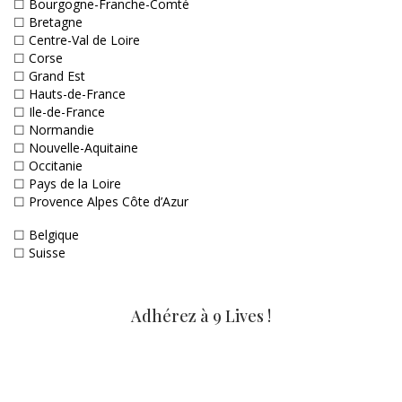
☐
Bourgogne-Franche-Comté
☐
Bretagne
☐
Centre-Val de Loire
☐
Corse
☐
Grand Est
☐
Hauts-de-France
☐
Ile-de-France
☐
Normandie
☐
Nouvelle-Aquitaine
☐
Occitanie
☐
Pays de la Loire
☐
Provence Alpes Côte d’Azur
☐
Belgique
☐
Suisse
Adhérez à 9 Lives !