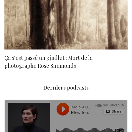
Ça s’est passé un 3 juillet : Mort de la
N
photographe Rose Simmonds
Derniers podcasts