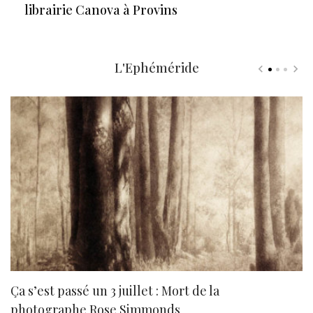
librairie Canova à Provins
L'Ephéméride
Ça s’est passé un 3 juillet : Mort de la
N
photographe Rose Simmonds