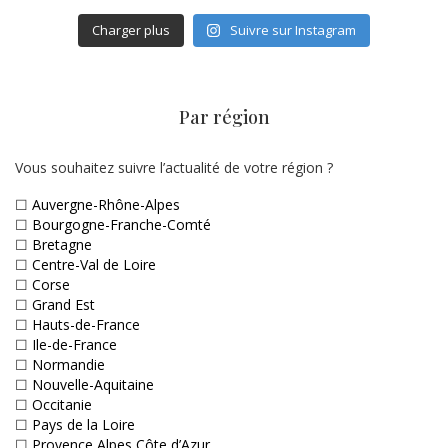
Charger plus
Suivre sur Instagram
Par région
Vous souhaitez suivre l’actualité de votre région ?
☐
Auvergne-Rhône-Alpes
☐
Bourgogne-Franche-Comté
☐
Bretagne
☐
Centre-Val de Loire
☐
Corse
☐
Grand Est
☐
Hauts-de-France
☐
Ile-de-France
☐
Normandie
☐
Nouvelle-Aquitaine
☐
Occitanie
☐
Pays de la Loire
☐
Provence Alpes Côte d’Azur