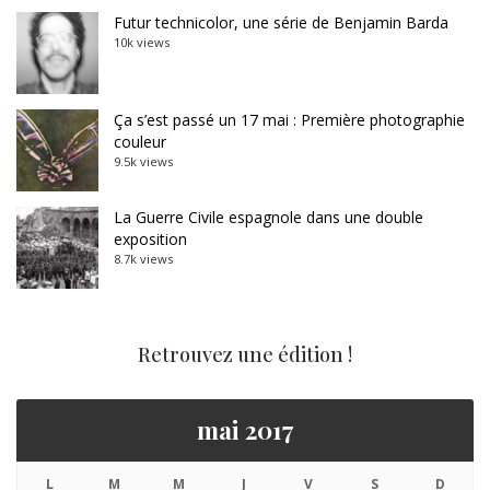
Futur technicolor, une série de Benjamin Barda
10k views
Ça s’est passé un 17 mai : Première photographie
couleur
9.5k views
La Guerre Civile espagnole dans une double
exposition
8.7k views
Retrouvez une édition !
mai 2017
L
M
M
J
V
S
D