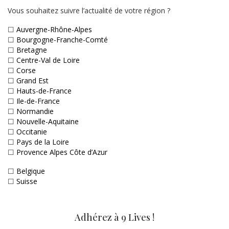
Vous souhaitez suivre l’actualité de votre région ?
☐
Auvergne-Rhône-Alpes
☐
Bourgogne-Franche-Comté
☐
Bretagne
☐
Centre-Val de Loire
☐
Corse
☐
Grand Est
☐
Hauts-de-France
☐
Ile-de-France
☐
Normandie
☐
Nouvelle-Aquitaine
☐
Occitanie
☐
Pays de la Loire
☐
Provence Alpes Côte d’Azur
☐
Belgique
☐
Suisse
Adhérez à 9 Lives !