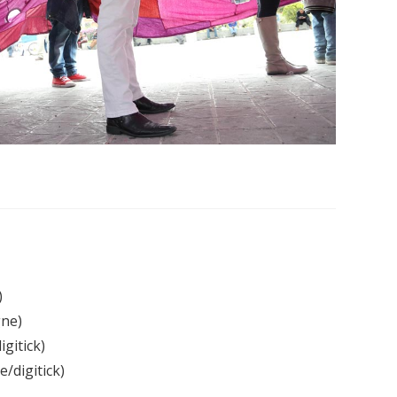
)
gne)
gitick)
/digitick)