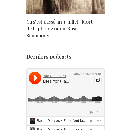
rd
Ça s’est passé un 3 juillet : Mort
Né un 2 juil
de la photographe Rose
Simmonds
Derniers podcasts