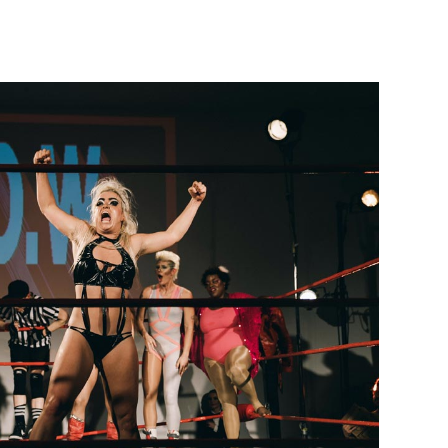
Né un 2 juillet : André Kertész
Né un 1er juillet : Léona
Misonne