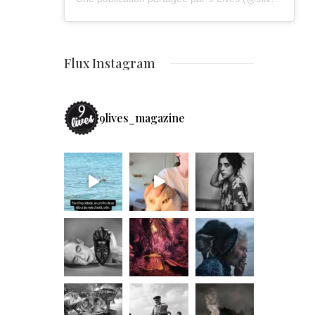
Flux Instagram
9lives_magazine