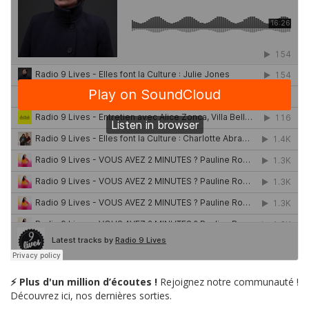
⚡ Plus d'un million d’écoutes !
Rejoignez notre communauté !
Découvrez ici, nos dernières sorties.