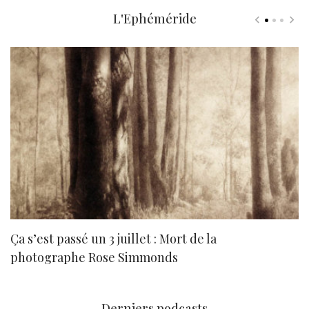
L'Ephéméride
Ça s’est passé un 3 juillet : Mort de la
N
photographe Rose Simmonds
Derniers podcasts