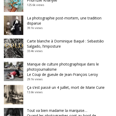
Phumzile Khanyile
125.6k views
La photographie post-mortem, une tradition
disparue
39.1k views
Carte blanche à Dominique Baqué : Sebastião
Salgado, l’imposture
33.4k views
Manque de culture photographique dans le
photojournalisme
Le Coup de gueule de Jean-François Leroy
29.1k views
Ça s’est passé un 4 juillet, mort de Marie Curie
13.6k views
Tout va bien madame la marquise…
Quand les photographes sont au bord de