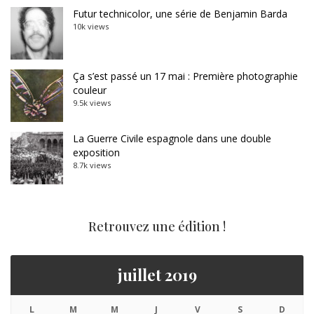
Futur technicolor, une série de Benjamin Barda
10k views
Ça s’est passé un 17 mai : Première photographie
couleur
9.5k views
La Guerre Civile espagnole dans une double
exposition
8.7k views
Retrouvez une édition !
juillet 2019
L
M
M
J
V
S
D