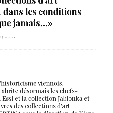
Né un 2 juillet : André Kertész
Né un 1er juillet : Léona
Misonne
 dans les conditions
 que jamais…»
6 Juin 2020
l’historicisme viennois,
rite désormais les chefs-
 Essl et la collection Jablonka et
res des collections d’art