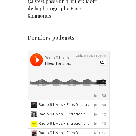
rd
Ça s’est passé un 3 juillet : Mort
Né un 2 juil
de la photographe Rose
Simmonds
Derniers podcasts