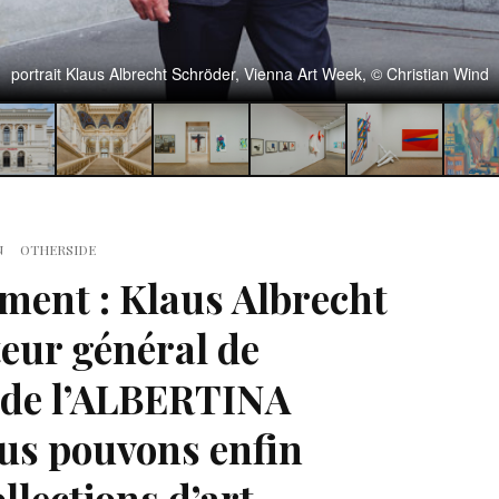
portrait Klaus Albrecht Schröder, Vienna Art Week, © Christian Wind
N
OTHERSIDE
ment : Klaus Albrecht
teur général de
 de l’ALBERTINA
s pouvons enfin
llections d’art