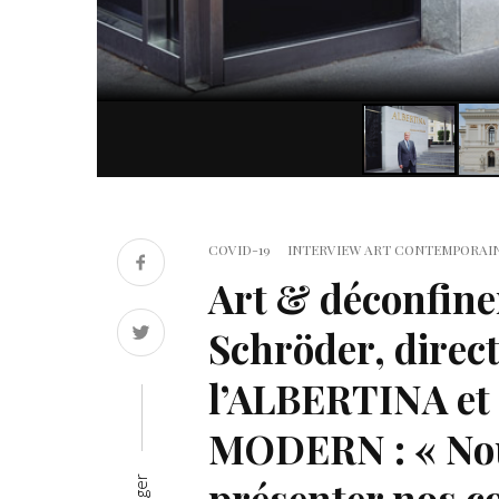
COVID-19
INTERVIEW ART CONTEMPORAI
Art & déconfine
Schröder, direc
l’ALBERTINA et
MODERN : « Nou
présenter nos co