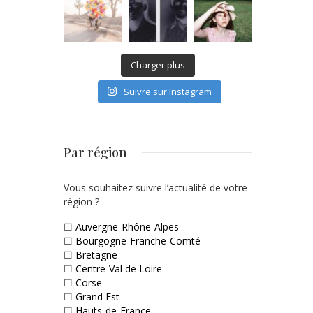
Charger plus
Suivre sur Instagram
Par région
Vous souhaitez suivre l’actualité de votre
région ?
☐
Auvergne-Rhône-Alpes
☐
Bourgogne-Franche-Comté
☐
Bretagne
☐
Centre-Val de Loire
☐
Corse
☐
Grand Est
☐
Hauts-de-France