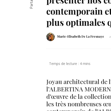
Partager
contemporain et
plus optimales
Marie-Elisabeth De La Fresnaye
2
Joyau architectural de 
l’ALBERTINA MODERN ab
d’œuvre de la collection
les très nombreuses œuv