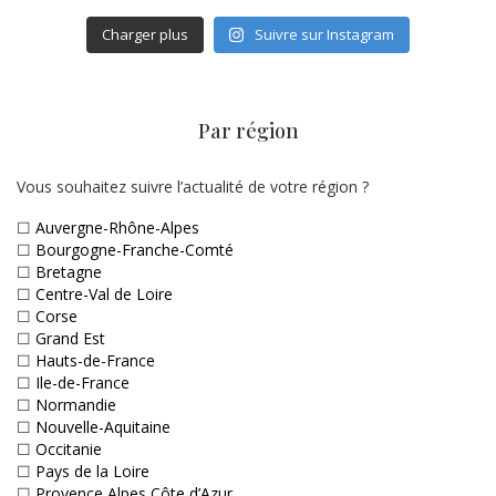
Charger plus
Suivre sur Instagram
Par région
Vous souhaitez suivre l’actualité de votre région ?
☐
Auvergne-Rhône-Alpes
☐
Bourgogne-Franche-Comté
☐
Bretagne
☐
Centre-Val de Loire
☐
Corse
☐
Grand Est
☐
Hauts-de-France
☐
Ile-de-France
☐
Normandie
☐
Nouvelle-Aquitaine
☐
Occitanie
☐
Pays de la Loire
☐
Provence Alpes Côte d’Azur