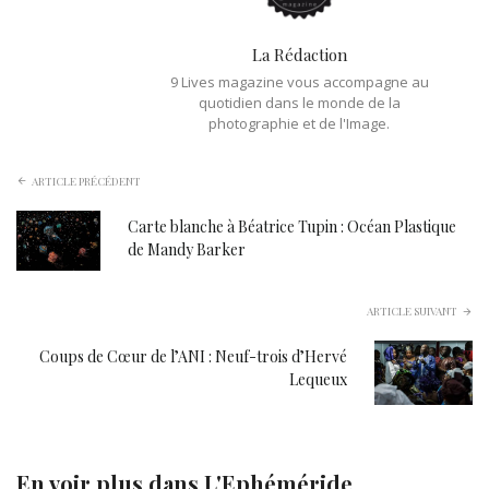
La Rédaction
9 Lives magazine vous accompagne au
quotidien dans le monde de la
photographie et de l'Image.
ARTICLE PRÉCÉDENT
Carte blanche à Béatrice Tupin : Océan Plastique
de Mandy Barker
ARTICLE SUIVANT
Coups de Cœur de l’ANI : Neuf-trois d’Hervé
Lequeux
En voir plus dans
L'Ephéméride