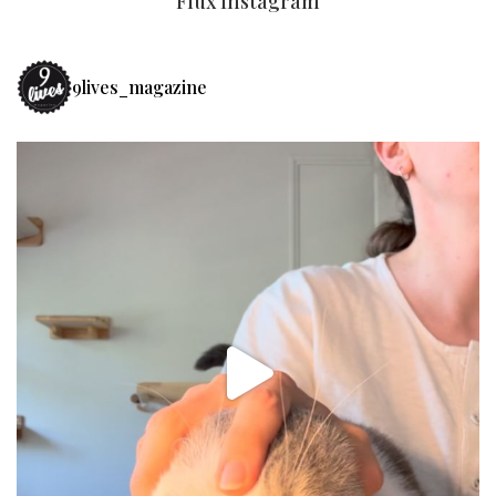
Flux Instagram
9lives_magazine