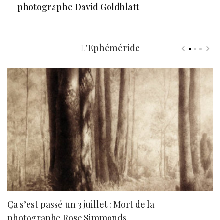
photographe David Goldblatt
L'Ephéméride
Ça s’est passé un 3 juillet : Mort de la
N
photographe Rose Simmonds