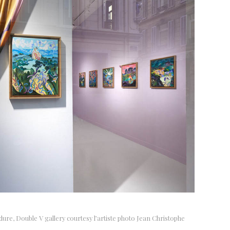
ure, Double V gallery courtesy l’artiste photo Jean Christophe