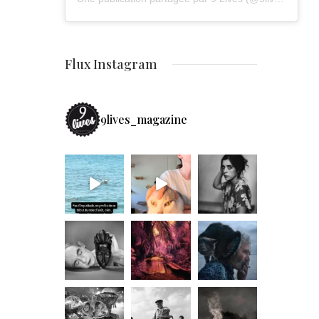
Flux Instagram
9lives_magazine