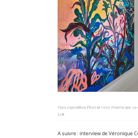
Vues exposition Florent Groc Pourvu que ça d
Lett
A suivre : interview de Véronique C