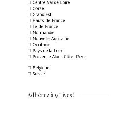
☐
Centre-Val de Loire
☐
Corse
☐
Grand Est
☐
Hauts-de-France
☐
Ile-de-France
☐
Normandie
☐
Nouvelle-Aquitaine
☐
Occitanie
☐
Pays de la Loire
☐
Provence Alpes Côte d’Azur
☐
Belgique
☐
Suisse
Adhérez à 9 Lives !