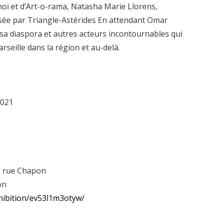
i et d’Art-o-rama, Natasha Marie Llorens,
sée par Triangle-Astérides En attendant Omar
 sa diaspora et autres acteurs incontournables qui
eille dans la région et au-delà.
2021
s, rue Chapon
on
hibition/ev53l1m3otyw/