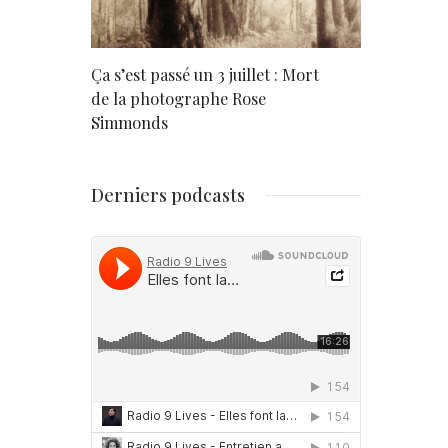
rd
Ça s’est passé un 3 juillet : Mort
Né un 2 juil
de la photographe Rose
Simmonds
Derniers podcasts