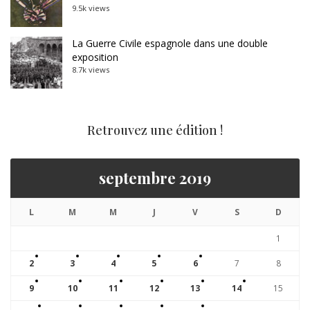
9.5k views
La Guerre Civile espagnole dans une double
exposition
8.7k views
Retrouvez une édition !
septembre 2019
L
M
M
J
V
S
D
1
2
3
4
5
6
7
8
9
10
11
12
13
14
15