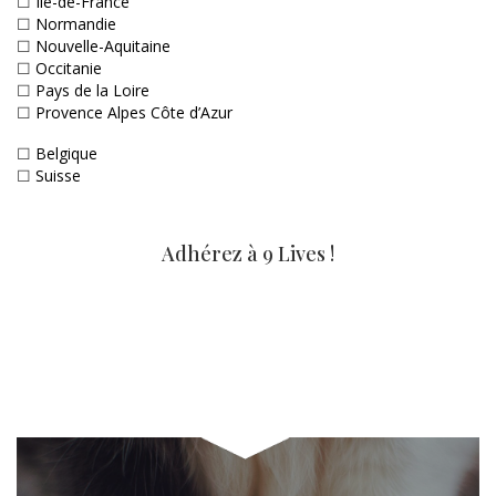
☐
Ile-de-France
☐
Normandie
☐
Nouvelle-Aquitaine
☐
Occitanie
☐
Pays de la Loire
☐
Provence Alpes Côte d’Azur
☐
Belgique
☐
Suisse
Adhérez à 9 Lives !