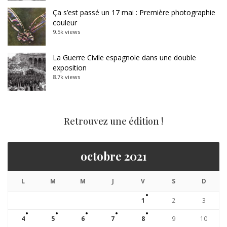
Ça s’est passé un 17 mai : Première photographie
couleur
9.5k views
La Guerre Civile espagnole dans une double
exposition
8.7k views
Retrouvez une édition !
octobre 2021
L
M
M
J
V
S
D
1
2
3
4
5
6
7
8
9
10