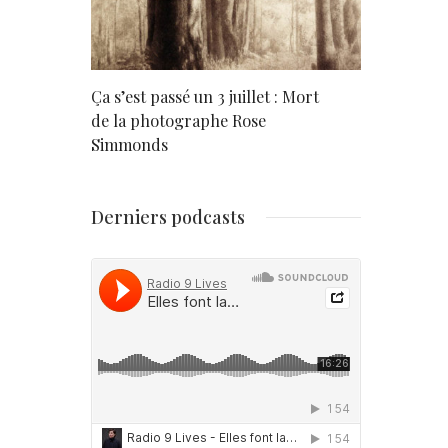
rd
Ça s’est passé un 3 juillet : Mort
Né un 2 juil
de la photographe Rose
Simmonds
Derniers podcasts