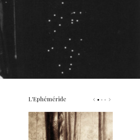
L'Ephéméride