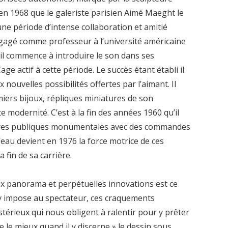
en 1968 que le galeriste parisien Aimé Maeght le
une période d’intense collaboration et amitié
engagé comme professeur à l’université américaine
il commence à introduire le son dans ses
age actif à cette période. Le succès étant établi il
 nouvelles possibilités offertes par l’aimant. Il
miers bijoux, répliques miniatures de son
e modernité. C’est à la fin des années 1960 qu’il
res publiques monumentales avec des commandes
’eau devient en 1976 la force motrice de ces
 fin de sa carrière.
eux panorama et perpétuelles innovations est ce
 impose au spectateur, ces craquements
érieux qui nous obligent à ralentir pour y prêter
e le mieux quand il y discerne » le dessin sous