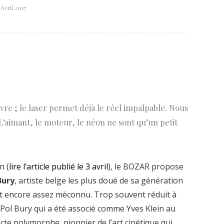
 Avril 2017
Né un 2 juillet : André Kertész
Né un 1er juillet : Léona
Misonne
vre ; le laser permet déjà le réel impalpable. Nous
’aimant, le moteur, le néon ne sont qu’un petit
n (
lire l’article publié le 3 avril
), le BOZAR propose
Bury
, artiste belge les plus doué de sa génération
nt encore assez méconnu. Trop souvent réduit à
, Pol Bury qui a été associé comme Yves Klein au
e polymorphe, pionnier de l’art cinétique qui