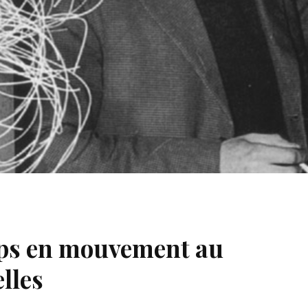
mps en mouvement au
lles