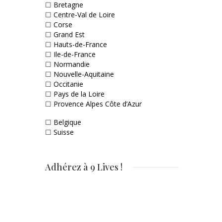
☐
Bretagne
☐
Centre-Val de Loire
☐
Corse
☐
Grand Est
☐
Hauts-de-France
☐
Ile-de-France
☐
Normandie
☐
Nouvelle-Aquitaine
☐
Occitanie
☐
Pays de la Loire
☐
Provence Alpes Côte d’Azur
☐
Belgique
☐
Suisse
Adhérez à 9 Lives !