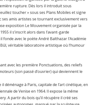
mière rupture. Dès lors il introduit sous
Veuillez toucher » sous ses Plans Mobiles et signe
ec ses amis artistes se tournant exclusivement vers
meuse exposition Le Mouvement organisée par la
955 il s’inscrit alors dans l’avant-garde
 il fonde avec le poète André Balthazar l’Académie
-Bûl, véritable laboratoire artistique où l’humour
ant avec les première Ponctuations, des reliefs
moteurs (son passé d’ouvrier) qui deviennent le
il déménage à Paris, capitale de l’art cinétique, en
iennale de Venise en 1964. Il expose la même
y. A partir du bois qu’il récupère il créé ses
orisées autonomes, marqué par la sculpteure