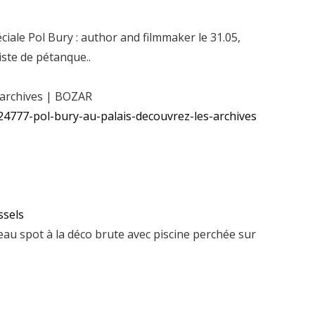
éciale Pol Bury : author and filmmaker le 31.05,
iste de pétanque..
s archives | BOZAR
124777-pol-bury-au-palais-decouvrez-les-archives
ssels
uveau spot à la déco brute avec piscine perchée sur