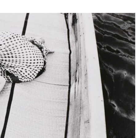
Né un 2 juillet : André Kertész
Né un 1er juillet : Léona
Misonne