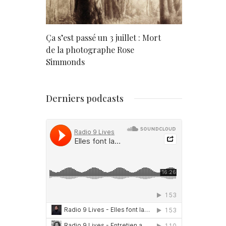
rd
Ça s’est passé un 3 juillet : Mort
Né un 2 juil
de la photographe Rose
Simmonds
Derniers podcasts