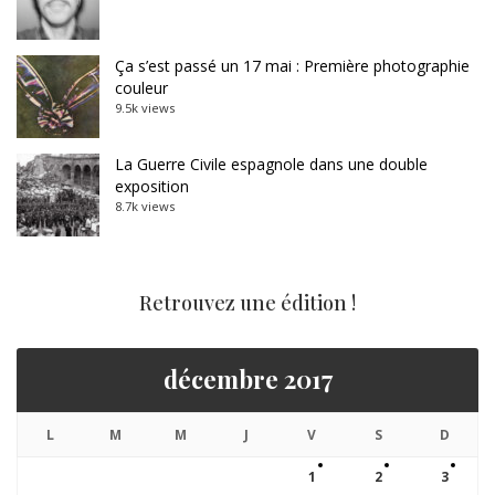
Ça s’est passé un 17 mai : Première photographie
couleur
9.5k views
La Guerre Civile espagnole dans une double
exposition
8.7k views
Retrouvez une édition !
décembre 2017
L
M
M
J
V
S
D
1
2
3