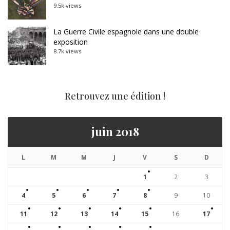
9.5k views
La Guerre Civile espagnole dans une double
exposition
8.7k views
Retrouvez une édition !
juin 2018
L
M
M
J
V
S
D
1
2
3
4
5
6
7
8
9
10
11
12
13
14
15
16
17