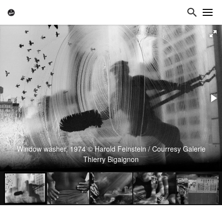
Window washer, 1974 © Harold Feinstein / Courresy Galerie
Thierry Bigaignon