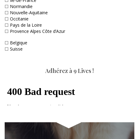
☐
Ile-de-France
☐
Normandie
☐
Nouvelle-Aquitaine
☐
Occitanie
☐
Pays de la Loire
☐
Provence Alpes Côte d’Azur
☐
Belgique
☐
Suisse
Adhérez à 9 Lives !