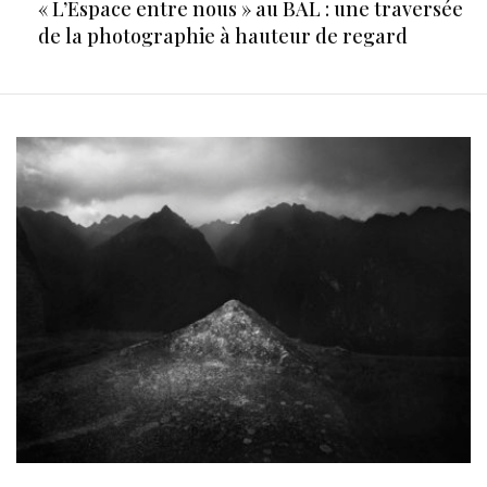
« L’Espace entre nous » au BAL : une traversée
de la photographie à hauteur de regard