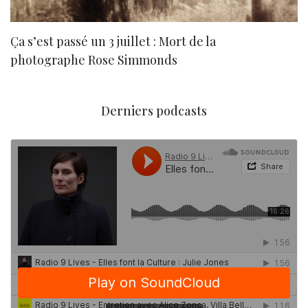
Ça s’est passé un 3 juillet : Mort de la
N
photographe Rose Simmonds
Derniers podcasts