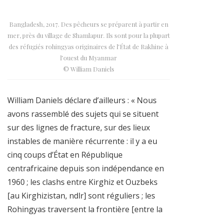
Bangladesh, 2017. Des pêcheurs se préparent à partir en
mer, près du village de Shamlapur. Ils sont pour la plupart
des réfugiés rohingyas originaires de l’État de Rakhine à
l’ouest du Myanmar
© William Daniels
William Daniels déclare d’ailleurs : « Nous
avons rassemblé des sujets qui se situent
sur des lignes de fracture, sur des lieux
instables de manière récurrente : il y a eu
cinq coups d’État en République
centrafricaine depuis son indépendance en
1960 ; les clashs entre Kirghiz et Ouzbeks
[au Kirghizistan, ndlr] sont réguliers ; les
Rohingyas traversent la frontière [entre la