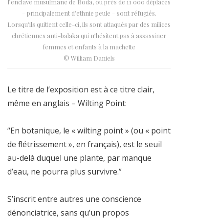
l’enclave musulmane de Boda, où près de 11 000 déplacés
– principalement d’ethnie peule – sont réfugiés.
Lorsqu’ils quittent celle-ci, ils sont attaqués par des milices
chrétiennes anti-balaka qui n’hésitent pas à assassiner
femmes et enfants à la machette
© William Daniels
Le titre de l’exposition est à ce titre clair,
même en anglais – Wilting Point:
“En botanique, le « wilting point » (ou « point
de flétrissement », en français), est le seuil
au-delà duquel une plante, par manque
d’eau, ne pourra plus survivre.”
S’inscrit entre autres une conscience
dénonciatrice, sans qu’un propos