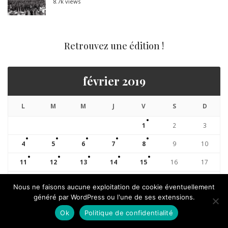
8.7k views
Retrouvez une édition !
février 2019
L
M
M
J
V
S
D
1
2
3
4
5
6
7
8
9
10
11
12
13
14
15
16
17
18
19
20
21
22
23
24
Nous ne faisons aucune exploitation de cookie éventuellement
généré par WordPress ou l'une de ses extensions.
25
26
27
28
« Jan
Mar »
Ok
Politique de confidentialité