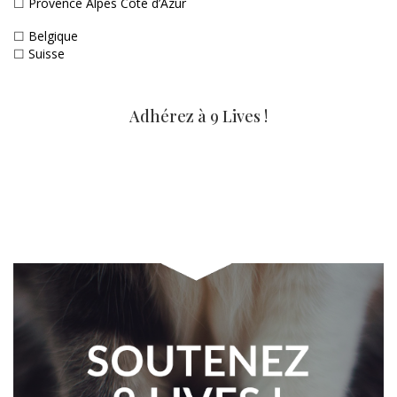
☐
Provence Alpes Côte d’Azur
☐
Belgique
☐
Suisse
Adhérez à 9 Lives !