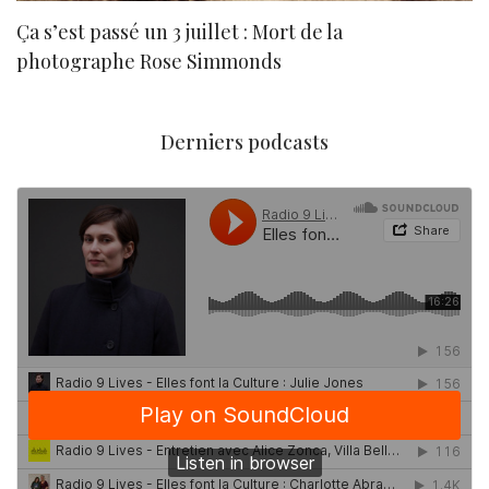
Ça s’est passé un 3 juillet : Mort de la
N
photographe Rose Simmonds
Derniers podcasts