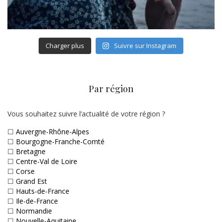
Charger plus
Suivre sur Instagram
Par région
Vous souhaitez suivre l’actualité de votre région ?
☐
Auvergne-Rhône-Alpes
☐
Bourgogne-Franche-Comté
☐
Bretagne
☐
Centre-Val de Loire
☐
Corse
☐
Grand Est
☐
Hauts-de-France
☐
Ile-de-France
☐
Normandie
☐
Nouvelle-Aquitaine