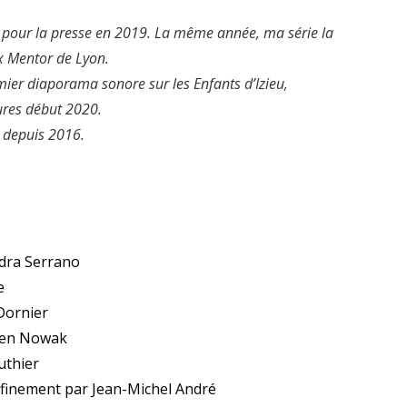
pour la presse en 2019. La même année, ma série la
ix Mentor de Lyon.
ier diaporama sonore sur les Enfants d’Izieu,
ures début 2020.
 depuis 2016.
ndra Serrano
e
 Dornier
rien Nowak
uthier
onfinement par Jean-Michel André