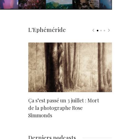
L'Ephéméride
rd
Ça s’est passé un 3 juillet : Mort
Né un 2 juil
de la photographe Rose
Simmonds
Derniers podcasts