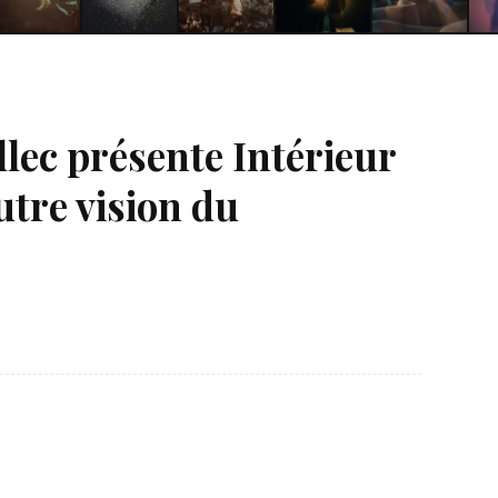
lec présente Intérieur
utre vision du
Né un 2 juillet : André Kertész
Né un 1er juillet : Léona
Misonne