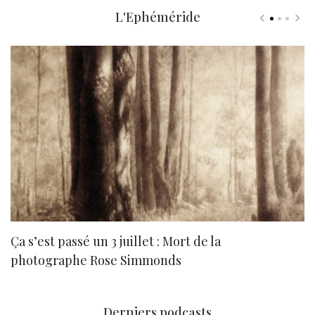
L'Ephéméride
Ça s’est passé un 3 juillet : Mort de la
N
photographe Rose Simmonds
Derniers podcasts