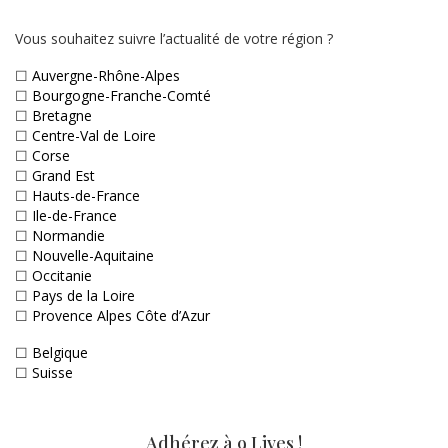
Vous souhaitez suivre l’actualité de votre région ?
☐
Auvergne-Rhône-Alpes
☐
Bourgogne-Franche-Comté
☐
Bretagne
☐
Centre-Val de Loire
☐
Corse
☐
Grand Est
☐
Hauts-de-France
☐
Ile-de-France
☐
Normandie
☐
Nouvelle-Aquitaine
☐
Occitanie
☐
Pays de la Loire
☐
Provence Alpes Côte d’Azur
☐
Belgique
☐
Suisse
Adhérez à 9 Lives !