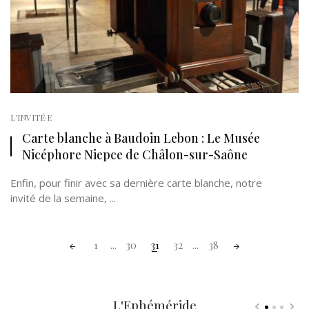
L'INVITÉ·E
Carte blanche à Baudoin Lebon : Le Musée
Nicéphore Niepce de Châlon-sur-Saône
Enfin, pour finir avec sa dernière carte blanche, notre
invité de la semaine, ...
Posts
1
...
30
31
32
...
38
navigation
L'Ephéméride