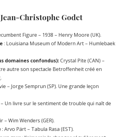
e Jean-Christophe Godet
ecumbent Figure – 1938 – Henry Moore (UK).
ie
: Louisiana Museum of Modern Art – Humlebaek
tous domaines confondus):
Crystal Pite (CAN) –
e autre son spectacle Betroffenheit créé en
.
a vie – Jorge Semprun (SP). Une grande leçon
Un livre sur le sentiment de trouble qui naît de
sir – Wim Wenders (GER).
e
: Arvo Pärt – Tabula Rasa (EST).