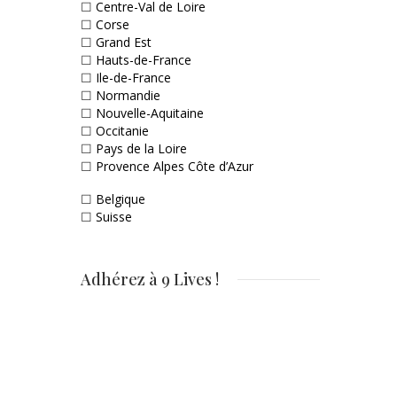
☐
Centre-Val de Loire
☐
Corse
☐
Grand Est
☐
Hauts-de-France
☐
Ile-de-France
☐
Normandie
☐
Nouvelle-Aquitaine
☐
Occitanie
☐
Pays de la Loire
☐
Provence Alpes Côte d’Azur
☐
Belgique
☐
Suisse
Adhérez à 9 Lives !