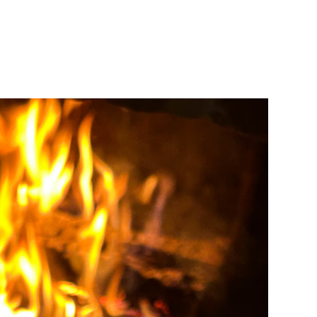
Né un 2 juillet : André Kertész
Né un 1er juillet : Léona
Misonne