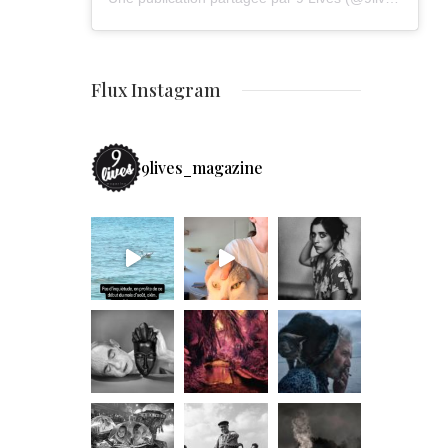
Flux Instagram
9lives_magazine