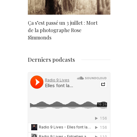
rd
Ça s’est passé un 3 juillet : Mort
Né un 2 juil
de la photographe Rose
Simmonds
Derniers podcasts