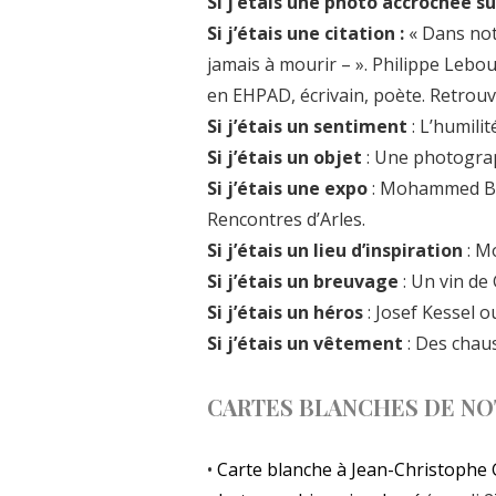
Si j’étais une photo accrochée s
Si j’étais une citation :
« Dans no
jamais à mourir – ». Philippe Lebo
en EHPAD, écrivain, poète. Retrouv
Si j’étais un sentiment
: L’humilit
Si j’étais un objet
: Une photograp
Si j’étais une expo
: Mohammed Bou
Rencontres d’Arles.
Si j’étais un lieu d’inspiration
: M
Si j’étais un breuvage
: Un vin de
Si j’étais un héros
: Josef Kessel 
Si j’étais un vêtement
: Des chau
CARTES BLANCHES DE NO
•
Carte blanche à Jean-Christophe 