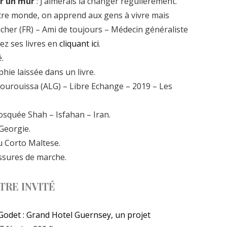
ur un mur
: J’aimerais la changer régulièrement.
tre monde, on apprend aux gens à vivre mais
ucher (FR) – Ami de toujours – Médecin généraliste
ez ses livres en
cliquant ici
.
é.
hie laissée dans un livre.
rouissa (ALG) – Libre Echange – 2019 – Les
osquée Shah – Isfahan – Iran.
 Georgie.
ou Corto Maltese.
ssures de marche.
TRE INVITÉ
Godet : Grand Hotel Guernsey, un projet