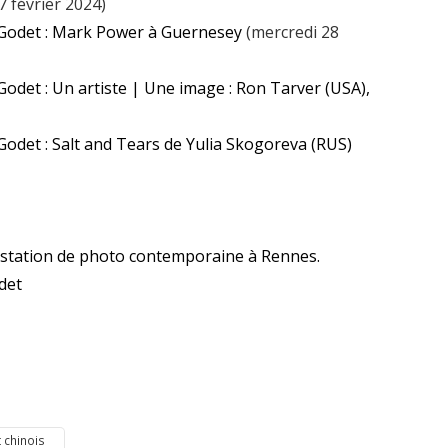
7 février 2024)
 Godet : Mark Power à Guernesey
(mercredi 28
odet : Un artiste | Une image : Ron Tarver (USA),
Godet : Salt and Tears de Yulia Skogoreva (RUS)
estation de photo contemporaine à Rennes.
det
t chinois