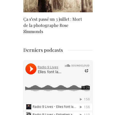
rd
Ça s’est passé un 3 juillet : Mort
Né un 2 juil
de la photographe Rose
Simmonds
Derniers podcasts