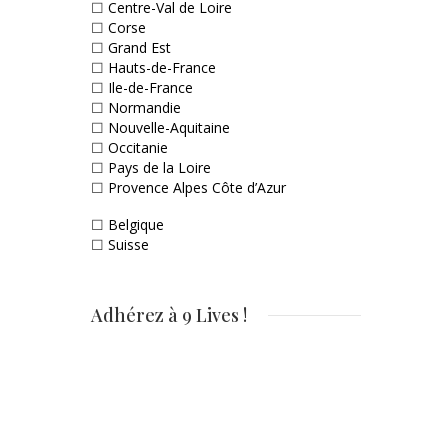
☐
Centre-Val de Loire
☐
Corse
☐
Grand Est
☐
Hauts-de-France
☐
Ile-de-France
☐
Normandie
☐
Nouvelle-Aquitaine
☐
Occitanie
☐
Pays de la Loire
☐
Provence Alpes Côte d’Azur
☐
Belgique
☐
Suisse
Adhérez à 9 Lives !