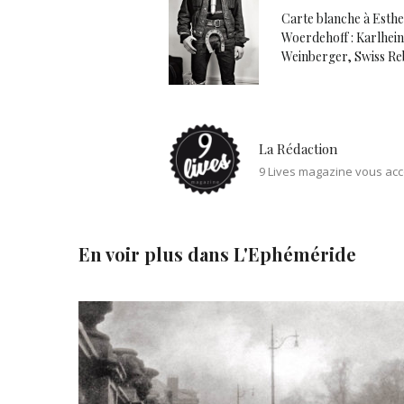
Carte blanche à Esth
Woerdehoff : Karlhei
Weinberger, Swiss Re
La Rédaction
9 Lives magazine vous acc
En voir plus dans
L'Ephéméride