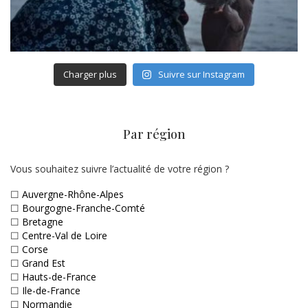
Charger plus
Suivre sur Instagram
Par région
Vous souhaitez suivre l’actualité de votre région ?
☐
Auvergne-Rhône-Alpes
☐
Bourgogne-Franche-Comté
☐
Bretagne
☐
Centre-Val de Loire
☐
Corse
☐
Grand Est
☐
Hauts-de-France
☐
Ile-de-France
☐
Normandie