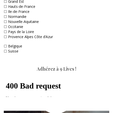
☐
Grand Est
☐
Hauts-de-France
☐
Ile-de-France
☐
Normandie
☐
Nouvelle-Aquitaine
☐
Occitanie
☐
Pays de la Loire
☐
Provence Alpes Côte d’Azur
☐
Belgique
☐
Suisse
Adhérez à 9 Lives !