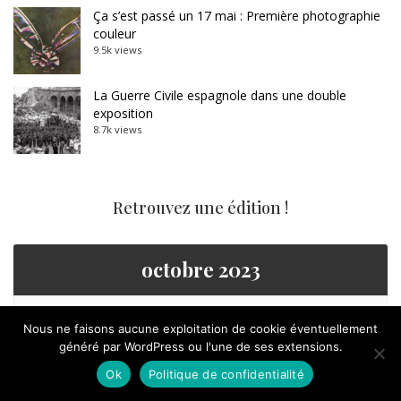
Ça s’est passé un 17 mai : Première photographie
couleur
9.5k views
La Guerre Civile espagnole dans une double
exposition
8.7k views
Retrouvez une édition !
octobre 2023
L
M
M
J
V
S
D
Nous ne faisons aucune exploitation de cookie éventuellement
généré par WordPress ou l'une de ses extensions.
1
Ok
Politique de confidentialité
2
3
4
5
6
7
8