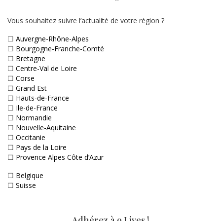
Vous souhaitez suivre l’actualité de votre région ?
☐
Auvergne-Rhône-Alpes
☐
Bourgogne-Franche-Comté
☐
Bretagne
☐
Centre-Val de Loire
☐
Corse
☐
Grand Est
☐
Hauts-de-France
☐
Ile-de-France
☐
Normandie
☐
Nouvelle-Aquitaine
☐
Occitanie
☐
Pays de la Loire
☐
Provence Alpes Côte d’Azur
☐
Belgique
☐
Suisse
Adhérez à 9 Lives !