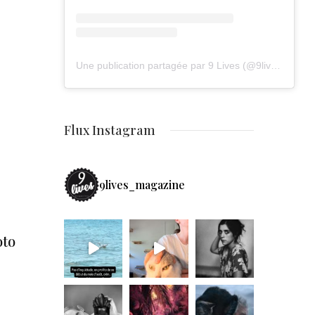
Une publication partagée par 9 Lives (@9lives_magazine)
Flux Instagram
9lives_magazine
oto