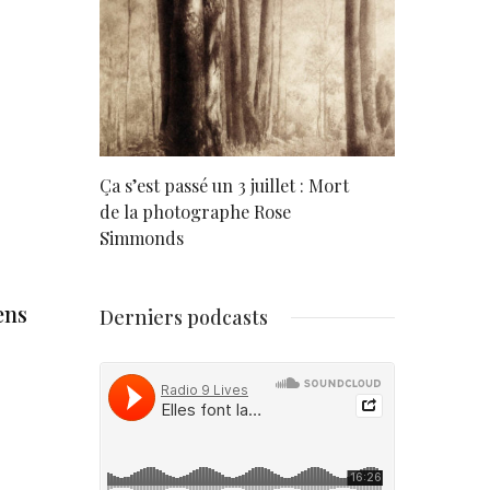
rd
Ça s’est passé un 3 juillet : Mort
Né un 2 juil
de la photographe Rose
Simmonds
ens
Derniers podcasts