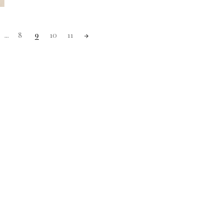
...
8
9
10
11