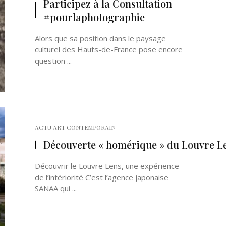
Participez à la Consultation
#pourlaphotographie
Alors que sa position dans le paysage
culturel des Hauts-de-France pose encore
question ...
Né un 2 juillet : André Kertész
Né un 1er juillet : Léona
Misonne
ACTU ART CONTEMPORAIN
Découverte « homérique » du Louvre L
Découvrir le Louvre Lens, une expérience
de l’intériorité C’est l’agence japonaise
SANAA qui ...