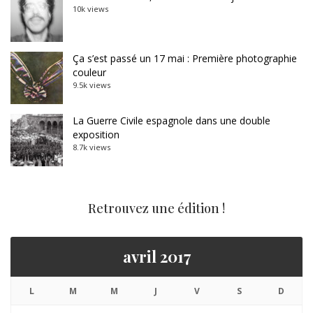
10k views
Ça s’est passé un 17 mai : Première photographie
couleur
9.5k views
La Guerre Civile espagnole dans une double
exposition
8.7k views
Retrouvez une édition !
avril 2017
L
M
M
J
V
S
D