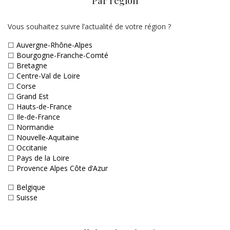
Par région
Vous souhaitez suivre l’actualité de votre région ?
☐
Auvergne-Rhône-Alpes
☐
Bourgogne-Franche-Comté
☐
Bretagne
☐
Centre-Val de Loire
☐
Corse
☐
Grand Est
☐
Hauts-de-France
☐
Ile-de-France
☐
Normandie
☐
Nouvelle-Aquitaine
☐
Occitanie
☐
Pays de la Loire
☐
Provence Alpes Côte d’Azur
☐
Belgique
☐
Suisse