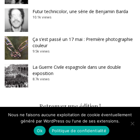
Futur technicolor, une série de Benjamin Barda
10.1k views
Ça s’est passé un 17 mai : Première photographie
couleur
9.5k views
La Guerre Civile espagnole dans une double
exposition
8.7k views
Retrouvez une édition !
Nous ne faisons aucune exploitation de cookie éventuellement
généré par WordPress ou l'une de ses extensions.
novembre 2019
Ok
Politique de confidentialité