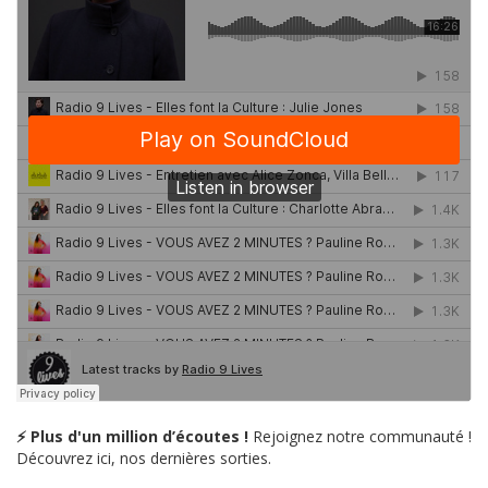
⚡ Plus d'un million d’écoutes !
Rejoignez notre communauté !
Découvrez ici, nos dernières sorties.