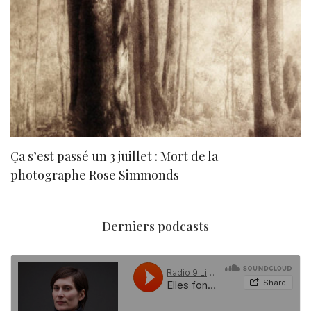
Ça s’est passé un 3 juillet : Mort de la
N
photographe Rose Simmonds
Derniers podcasts