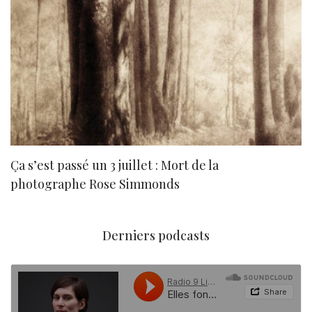
Ça s’est passé un 3 juillet : Mort de la
N
photographe Rose Simmonds
Derniers podcasts