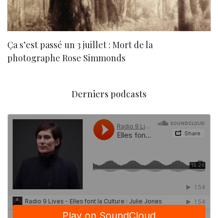
Ça s’est passé un 3 juillet : Mort de la
N
photographe Rose Simmonds
Derniers podcasts