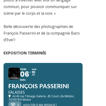
commun, pour pouvoir communiquer sur
scène par le corps et la voix. »
Belle découverte des photographies de
François Passerini et de la compagnie Baro
d’Evel !
EXPOSITION TERMINÉE
SAM
SAM
06
10
JUI
MAI
FRANÇOIS PASSERINI
FALAISES
Arrêt sur l'Image Galerie
, 45 Cours du Médoc,
33300 Bordeaux
0
AJOUTER À MA WISHLIST