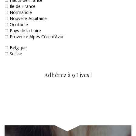
☐
Hauts-de-France
☐
Ile-de-France
☐
Normandie
☐
Nouvelle-Aquitaine
☐
Occitanie
☐
Pays de la Loire
☐
Provence Alpes Côte d’Azur
☐
Belgique
☐
Suisse
Adhérez à 9 Lives !