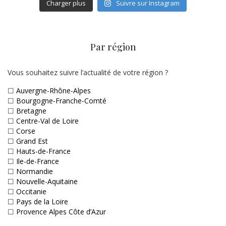
Charger plus
Suivre sur Instagram
Par région
Vous souhaitez suivre l’actualité de votre région ?
☐
Auvergne-Rhône-Alpes
☐
Bourgogne-Franche-Comté
☐
Bretagne
☐
Centre-Val de Loire
☐
Corse
☐
Grand Est
☐
Hauts-de-France
☐
Ile-de-France
☐
Normandie
☐
Nouvelle-Aquitaine
☐
Occitanie
☐
Pays de la Loire
☐
Provence Alpes Côte d’Azur