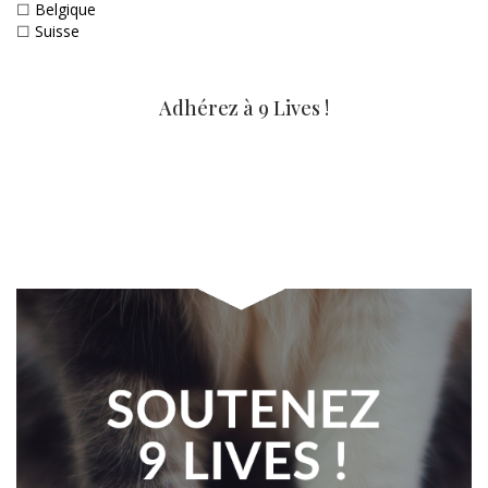
☐
Belgique
☐
Suisse
Adhérez à 9 Lives !