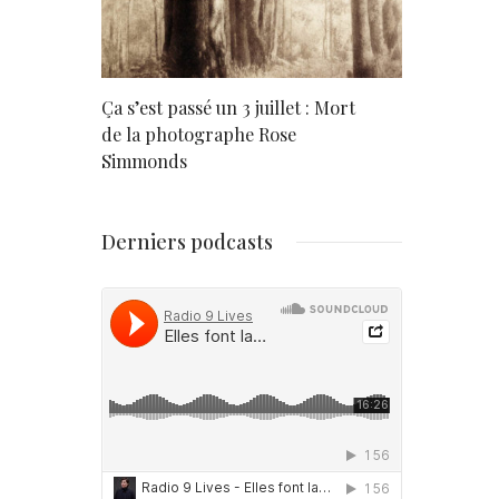
rd
Ça s’est passé un 3 juillet : Mort
Né un 2 juil
de la photographe Rose
Simmonds
Derniers podcasts