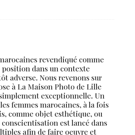
Né un 2 juillet : André Kertész
Né un 1er juillet : Léona
Misonne
 marocaines revendiqué comme
de position dans un contexte
tôt adverse. Nous revenons sur
ose à La Maison Photo de Lille
t simplement exceptionnelle. Un
 les femmes marocaines, à la fois
s, comme objet esthétique, ou
a conscientisation est lancé dans
tiples afin de faire oeuvre et