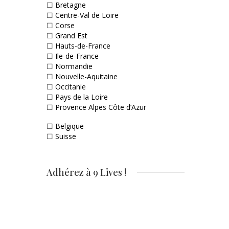
☐
Bretagne
☐
Centre-Val de Loire
☐
Corse
☐
Grand Est
☐
Hauts-de-France
☐
Ile-de-France
☐
Normandie
☐
Nouvelle-Aquitaine
☐
Occitanie
☐
Pays de la Loire
☐
Provence Alpes Côte d’Azur
☐
Belgique
☐
Suisse
Adhérez à 9 Lives !